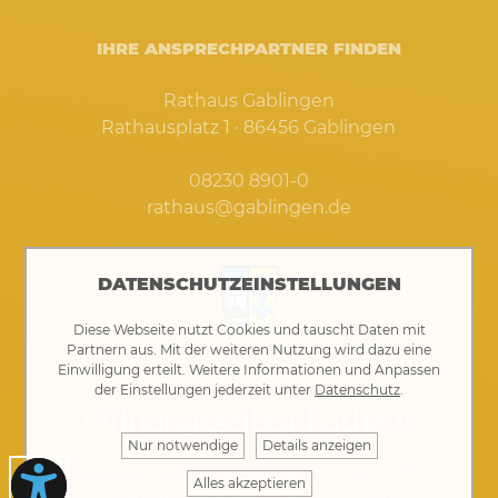
IHRE ANSPRECHPARTNER FINDEN
Rathaus Gablingen
Rathausplatz 1 · 86456 Gablingen
08230 8901-0
rathaus@gablingen.de
DATENSCHUTZEINSTELLUNGEN
Diese Webseite nutzt Cookies und tauscht Daten mit
Partnern aus. Mit der weiteren Nutzung wird dazu eine
Einwilligung erteilt. Weitere Informationen und Anpassen
der Einstellungen jederzeit unter
Datenschutz
.
Öffnungszeiten Rathaus
Nur notwendige
Details anzeigen
Montag bis Donnerstag von 8 bis 12 Uhr
Alles akzeptieren