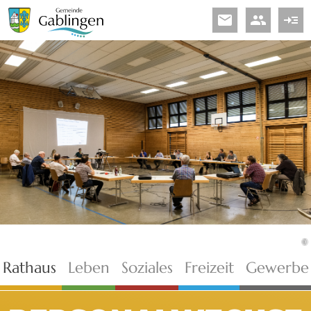
email
people
read_more
©
Rathaus
Leben
Soziales
Freizeit
Gewerbe