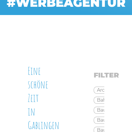
#WERBEAGENTUR
Eine
FILTER
schöne
Architekt
Zeit
Bahnhof
in
Baubetreuun
Bauen
Gablingen
Bauplanung