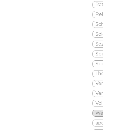
Rathaus
Reise
Schule
Soldaten
Soziales
Spielplatz
Sport
Theater
Verein
Verlag
Volkshochschu
Werbeagentu
apotheke