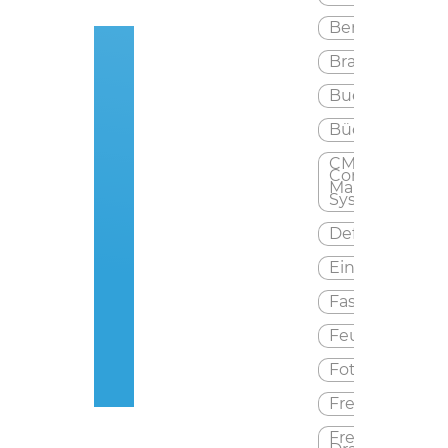
Beratung
Drinnen
Brauchtum
Draussen
Buergerverein
Bücherei
Gastronomie
CMS ·
Geschichte
Content
Management
System
Partnerschaft
Lutzelbourg/M
Defibrilator
Vereine,
Einkauf
Parteien
Fasching
&
Feuerwehr
Kirchen
Fotografie
Freizeit
Freizeit