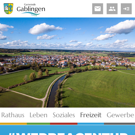
email
people
read_more
© elmar.pics
Rathaus
Leben
Soziales
Freizeit
Gewerbe