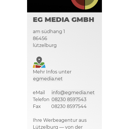
EG MEDIA GMBH
am südhang 1
86456
lützelburg
Mehr Infos unter
egmedia.net
eMail
info@egmedia.net
Telefon
08230 8597543
Fax
08230 8597544
Ihre Werbeagentur aus
Lützelburg — von der