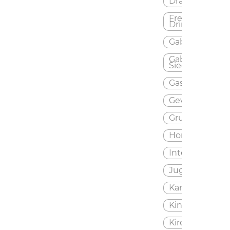
Draussen
Freizeit
Drinnen
Gablingen
Gablingen-
Siedlung
Gastronomie
Gewerbe
Grundschule
Hort
Internetagent
Jugend
Kameraden
Kindergarten
Kirche