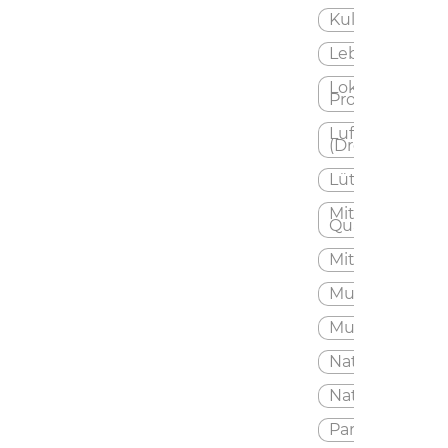
Kultur
Leben
Lokale
Produkte
Luftaufnahme
(Drohne)
Lützelburg
Miteinander
Quartiersbüro
Mittagsbetre
Museum
Musik
Natur
Naturpark
Partei