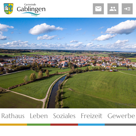
email
people
read_more
© elmar.pics
Rathaus
Leben
Soziales
Freizeit
Gewerbe