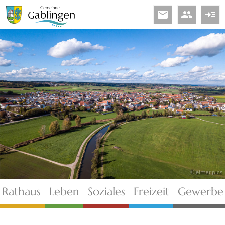
email
people
read_more
© elmar.pics
Rathaus
Leben
Soziales
Freizeit
Gewerbe