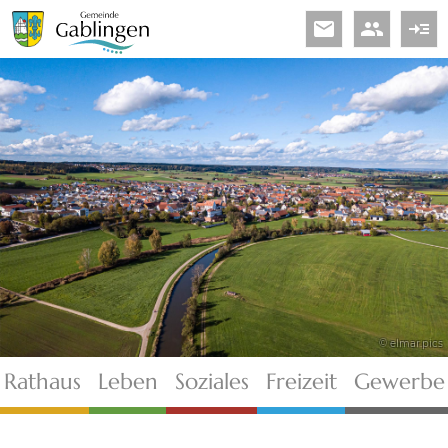
email
people
read_more
© elmar.pics
Rathaus
Leben
Soziales
Freizeit
Gewerbe