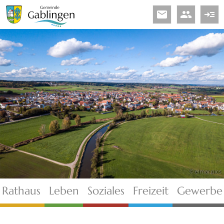
email
people
read_more
© elmar.pics
Rathaus
Leben
Soziales
Freizeit
Gewerbe