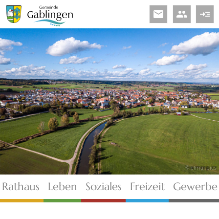
email
people
read_more
© elmar.pics
Rathaus
Leben
Soziales
Freizeit
Gewerbe