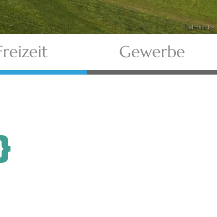
© elmar.pics
Freizeit
Gewerbe
}