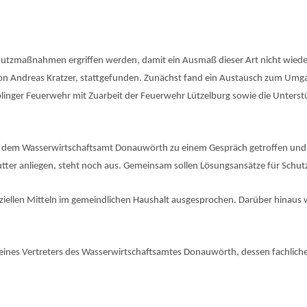
Schutzmaßnahmen ergriffen werden, damit ein Ausmaß dieser Art nicht wied
 von Andreas Kratzer, stattgefunden. Zunächst fand ein Austausch zum U
nger Feuerwehr mit Zuarbeit der Feuerwehr Lützelburg sowie die Unterstüt
it dem Wasserwirtschaftsamt Donauwörth zu einem Gespräch getroffen und
tter anliegen, steht noch aus. Gemeinsam sollen Lösungsansätze für Sch
nanziellen Mitteln im gemeindlichen Haushalt ausgesprochen. Darüber hina
e eines Vertreters des Wasserwirtschaftsamtes Donauwörth, dessen fachliche