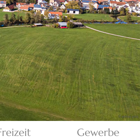
© elmar.pics
Freizeit
Gewerbe