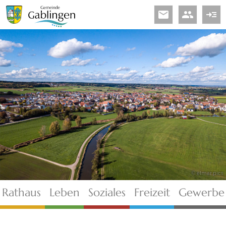
email
people
read_more
© elmar.pics
Rathaus
Leben
Soziales
Freizeit
Gewerbe