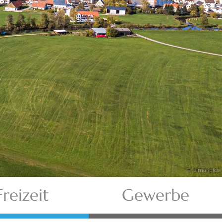
© elmar.pics
Freizeit
Gewerbe