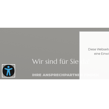
Diese Webseit
eine Einwi
Wir sind für Sie da!
IHRE ANSPRECHPARTNER FINDEN
Rathaus Gablingen
Rathausplatz 1 · 86456 Gablingen
08230 8901-0